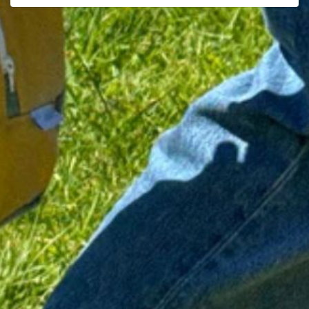
Peso aproximado de 175g a 250g.
Relacionado com este artigo:
conheça também a
Lancheira
Térmica Artesanal – Dois Compartimentos, Alças e Formato
Divertido
, uma opção também térmica, fabricada em Portugal,
com formato divertido.
Notas sobre encomendas:
* Se artigo sem stock: realize a sua encomenda normalmente
e, de acordo com instruções do fornecedor, será expedida
em aproximadamente 15 dias úteis, salvo rutura de stock,
que a acontecer será prontamente comunicada e ressarcida,
se assim for o pretendido.
* A distribuição de encomendas apenas é possível até ao
limite máximo de 30kg de peso.