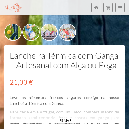
Lancheira Térmica com Ganga
– Artesanal com Alça ou Pega
21,00 €
Leve os alimentos frescos seguros consigo na nossa
Lancheira Térmica com Ganga.
Fabricada em Portugal
, com um
único compartimento
de
formato semi-redondo
,
base e costas em ganga
para
LER MAIS
maior durabilidade, e alça ajustável ou pega para um