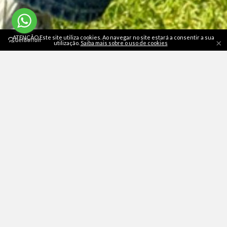
ATENÇÃO Este site utiliza cookies. Ao navegar no site estará a consentir a sua
×
utilização.
Saiba mais sobre o uso de cookies
Termos e Condições
|
Envios, devoluções e reembolsos
|
Política de Cookies
|
Política de Privacidade
|
Livro de
Reclamações Online
|
Resolução de Litígios
|
Direito de livre
resolução