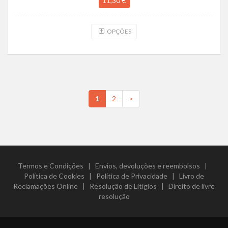
11,30 €
OPÇÕES
1
2
>
Termos e Condições
|
Envios, devoluções e reembolsos
|
Política de Cookies
|
Política de Privacidade
|
Livro de
Reclamações Online
|
Resolução de Litígios
|
Direito de livre
resolução