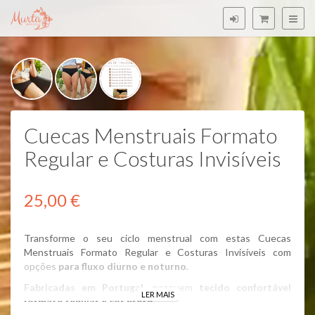
Cuecas Menstruais Formato
Regular e Costuras Invisíveis
25,00 €
Transforme o seu ciclo menstrual com estas Cuecas
Menstruais Formato Regular e Costuras Invisíveis com
opções
para fluxo diurno e noturno
.
Fabricadas em Portugal
, possuem
tecido confortável
LER MAIS
formato regular e cor preto
.