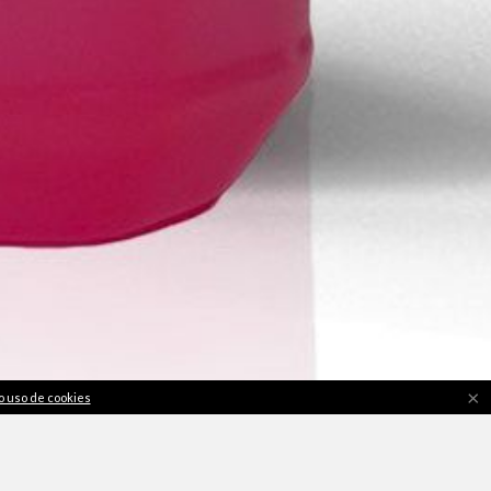
×
o uso de cookies
ações Online
|
Resolução de Litígios
|
Direito de livre