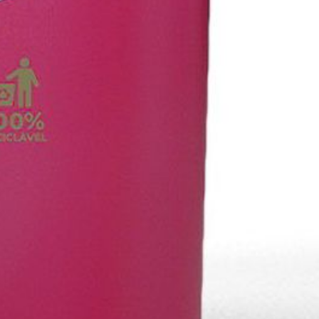
Embalado em embalagem de plástico 100%
reciclável.
Peso aproximado de 5350g ou 16050g.
Relacionado com este artigo:
complemente a sua
compra profissional com o
Detergente Líquido Loiça
Máquina
e o
Abrilhantador Biodegradável
, para
eliminar e prevenir manchas na loiça.
Notas sobre encomendas:
* Se artigo sem stock: realize a sua encomenda
normalmente e, de acordo com instruções do
fornecedor, será expedida em aproximadamente 10
dias úteis, salvo rutura de stock, que a acontecer
será prontamente comunicada e ressarcida, se
assim for o pretendido.
* A distribuição de encomendas apenas é possível
até ao limite máximo de 30kg de peso.