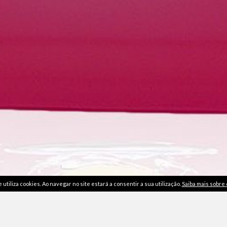
utiliza cookies. Ao navegar no site estará a consentir a sua utilização.
Saiba mais sobre 
sos
|
Política de Cookies
|
Política de Privacidade
|
Livro de Reclam