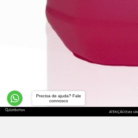
Precisa de ajuda? Fale
connosco
ATENÇÃO Este site 
Termos e Condições
|
Envios, devoluções e reembol